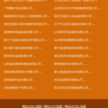
重庆大渡口区安宁金融有限公司
天津武清区汇达房地产有限公司
广西鹏程文化有限公司
山东章丘区力行能源集团有限公司
福建湖里区合迪人工智能有限公司
湖北汉南区久高金融有限公司
湖北汉阳区启航生物科技有限公司
辽宁中山区识成旅游有限公司
湖南郴州昌盛金融有限公司
山东泰安鸿运建筑有限公司
浙江宁波嘉达信息技术有限公司
山东泰安展鹏教育有限公司
四川遂宁盈科建筑有限公司
澳门裕盛智能制造有限公司
贵州涛览金融有限公司
湖北黄冈力源旅游有限公司
山西福庆新材料股份有限公司
陕西洲阳科技有限公司
河南信阳启星电子有限公司
澳门德盛信息技术有限公司
贵州森诺汽车有限公司
河北福鼎教育有限公司
云南海网电子有限公司
四川宜宾涛览能源有限公司
网站XML地图
|
网站TXT地图
|
网站HTML地图